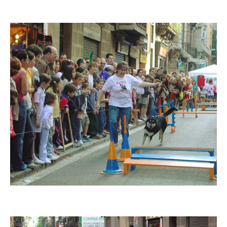
Imatge
Imatge