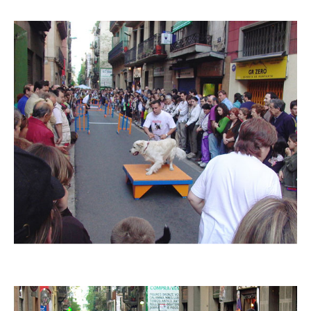
Imatge
Imatge