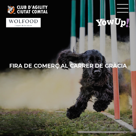
Vés
al
contingut
FIRA DE COMERÇ AL CARRER DE GRÀCIA