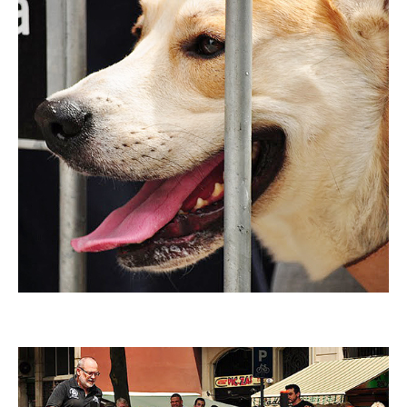
Imatge
Imatge