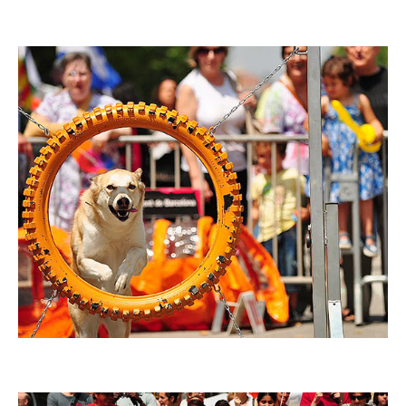
Imatge
Imatge