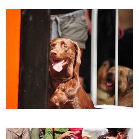
Imatge
Imatge