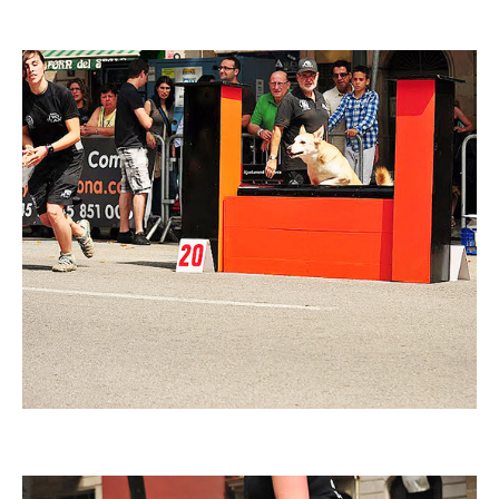
Imatge
Imatge