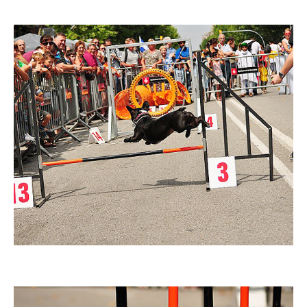
Imatge
Imatge