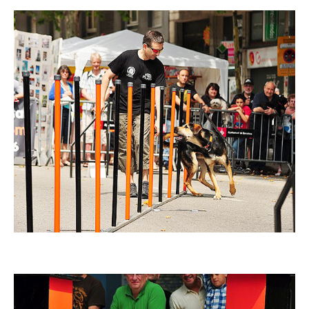
Imatge
Imatge