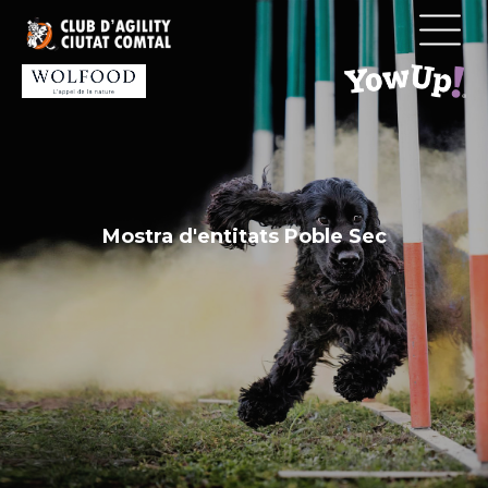
Vés
al
contingut
Mostra d'entitats Poble Sec