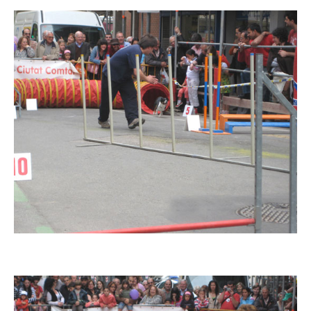
Imatge
Imatge