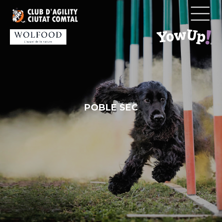
Vés
al
contingut
POBLE SEC