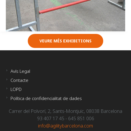
VEURE MÉS EXHIBITIONS
Avís Legal
Contacte
LOPD
Política de confidencialitat de dades
Carrer del Polvorí, 2, Sants-Montjuïc, 08038 Barcelona
93 407 17 45 - 645 851 006
info@agilitybarcelona.com