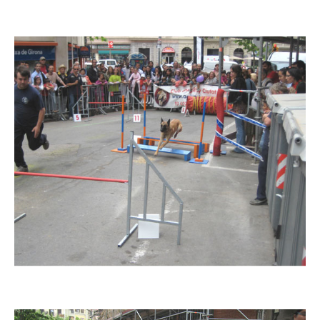
Imatge
Imatge