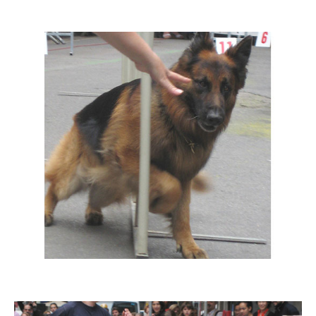
Imatge
Imatge