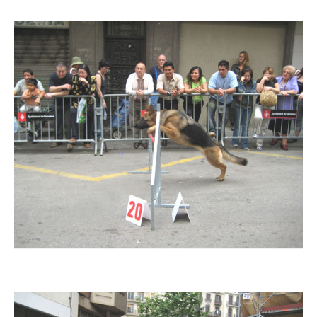
Imatge
Imatge