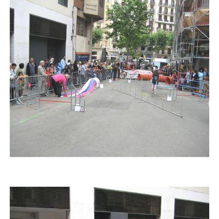
Imatge
Imatge