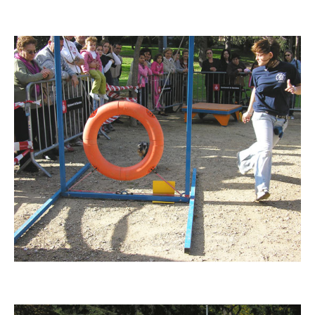
Imatge
Imatge