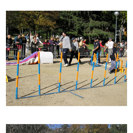
Imatge
Imatge