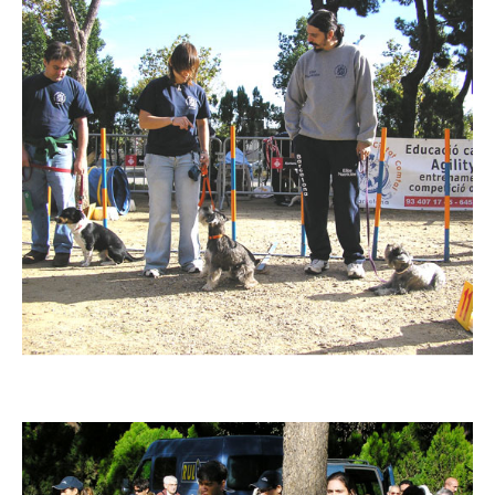
Imatge
Imatge