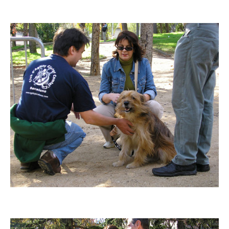
Imatge
Imatge