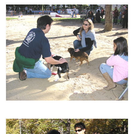
Imatge
Imatge