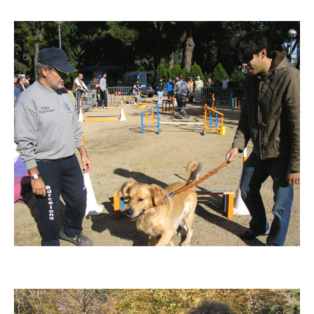
Imatge
Imatge