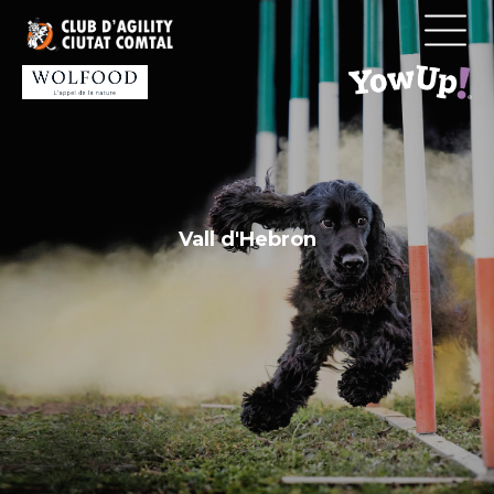
Vés
al
contingut
Vall d'Hebron