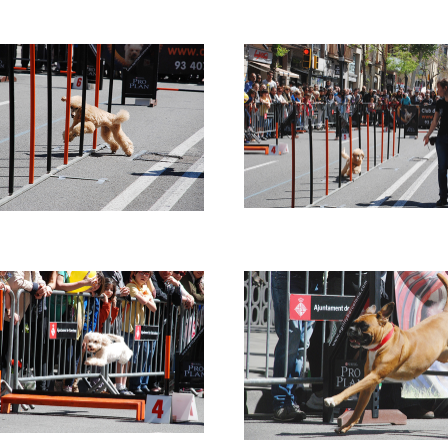
e
Imatge
e
Imatge