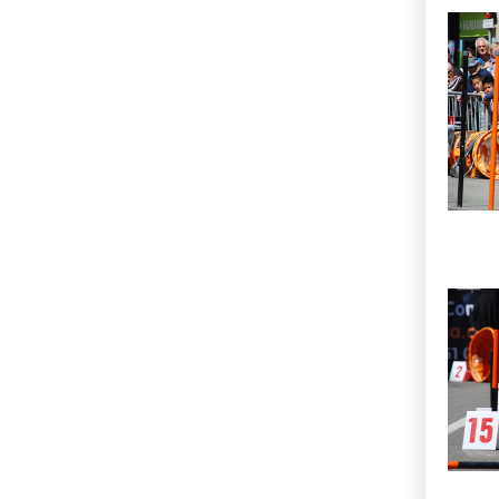
Imatg
Imatg