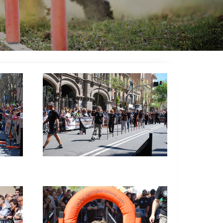
Imatge
Imatge