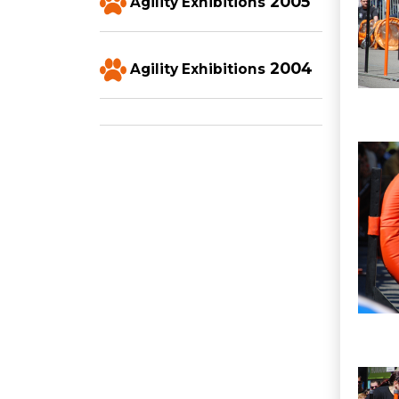
2005
Agility Exhibitions
2004
Agility Exhibitions
Imatg
Imatg