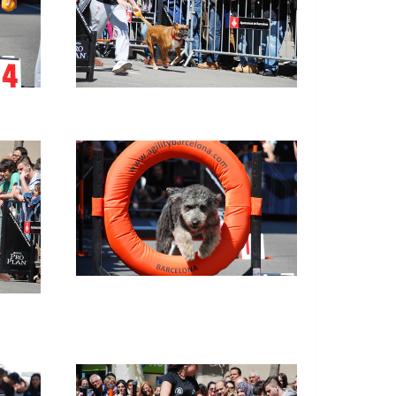
Imatge
Imatge