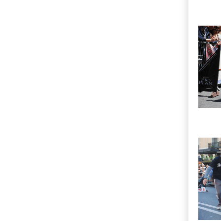
Imatg
Imatg