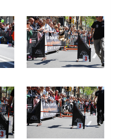
Imatge
Imatge