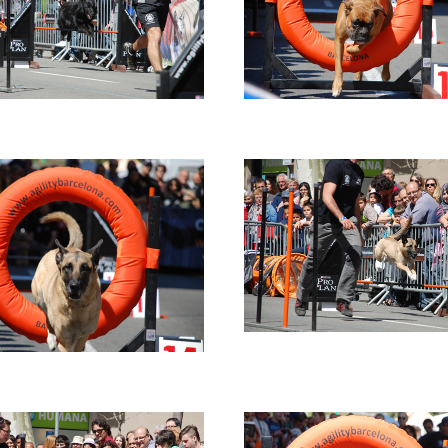
e
Imatge
e
Imatge