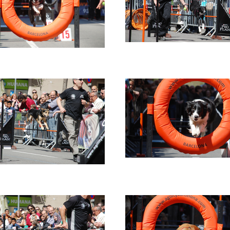
e
Imatge
e
Imatge