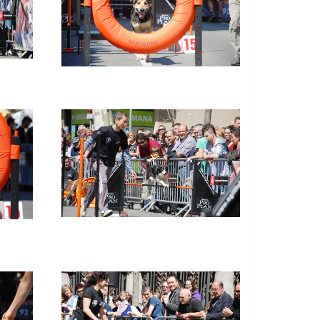
Imatge
Imatge