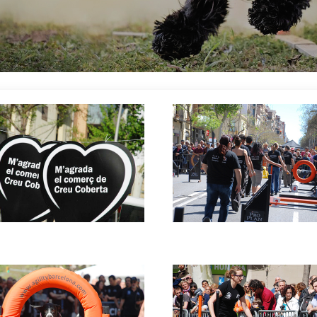
e
Imatge
e
Imatge