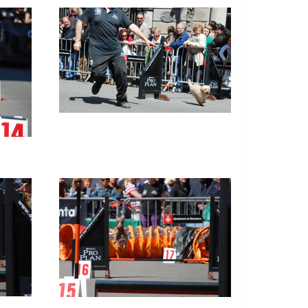
Imatge
Imatge