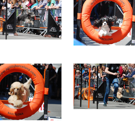
e
Imatge