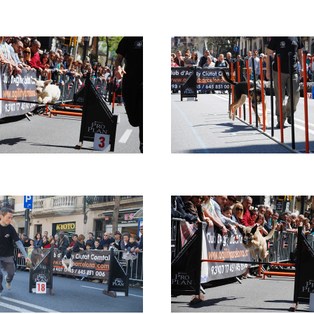
e
Imatge
e
Imatge