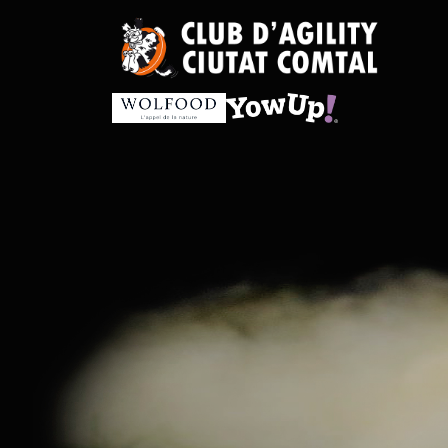
Vés
al
contingut