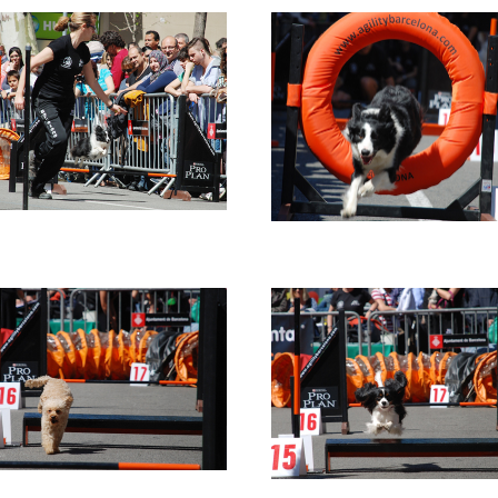
e
Imatge
e
Imatge