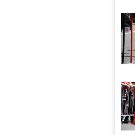
Imatg
Imatg