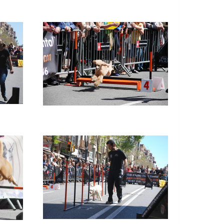
Imatge
Imatge