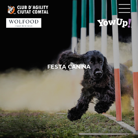
Vés
al
contingut
FESTA CANINA