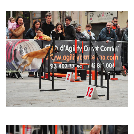
Imatge
Imatge