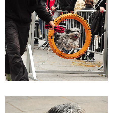
Imatge
Imatge