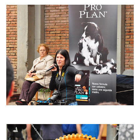
Imatge
Imatge