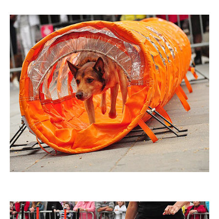
Imatge
Imatge