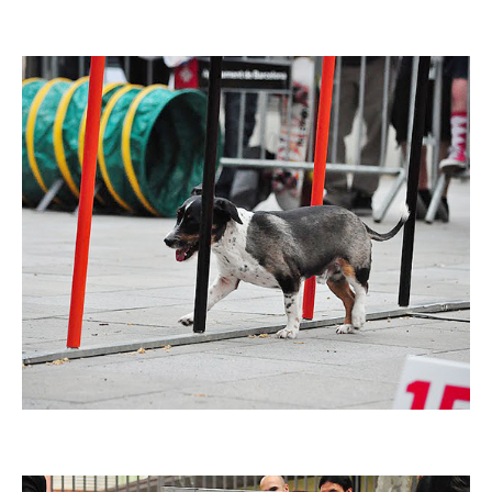
Imatge
Imatge