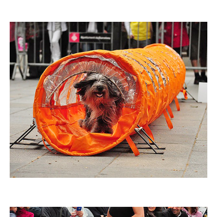
Imatge
Imatge