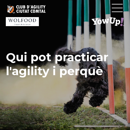
Vés
al
contingut
Qui pot practicar
l'agility i perquè