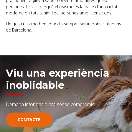
practiquen l'agility a saber conviure amb altres gossos i
persones. I cívics perquè el civisme és la base d'una ciutat
moderna on tots tenim lloc, persones amb i sense gos.
Un gos i un amo ben educats sempre seran bons ciutadans
de Barcelona.
Viu una experiència
inoblidable
Demana informació ara sense compromis!
Verkkopalveluiden yleistyminen on muuttanut pysyvästi tapaamme 
CONTACTE
terveyttä. Kun ennen suunnattiin kivijalkakauppaan tai apteekkiin,
selaimesta – ilman välikäsiä, ilman odottelua. Tämä muutos on ollut 