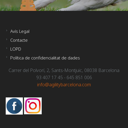
arvostavat yksityisyyttä tai elävät kiireistä elämää. Esimerkiksi tilan
henkilökohtainen haaste kaipaa nopeaa tukea, digitaalinen apteekki
avun.
nettiapteekki24
on kehitetty palvelemaan asiakkaita, jotka h
valintoja ilman häiriötekijöitä. Sivuston selkeä rakenne, läpinäkyvät 
maksutavat rakentavat kokonaisuuden, joka tekee koko prosessis
Avís Legal
tulevaisuuden apteekki – aina auki, aina mukana, ja ennen kaikkea 
Contacte
LOPD
Política de confidencialitat de dades
Carrer del Polvorí, 2, Sants-Montjuïc, 08038 Barcelona
93 407 17 45 - 645 851 006
info@agilitybarcelona.com