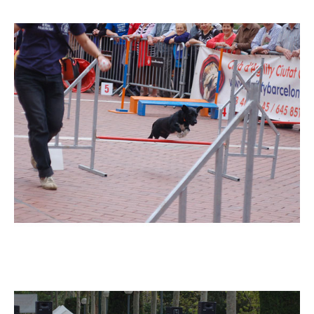
Imatge
Imatge