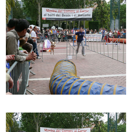
Imatge
Imatge