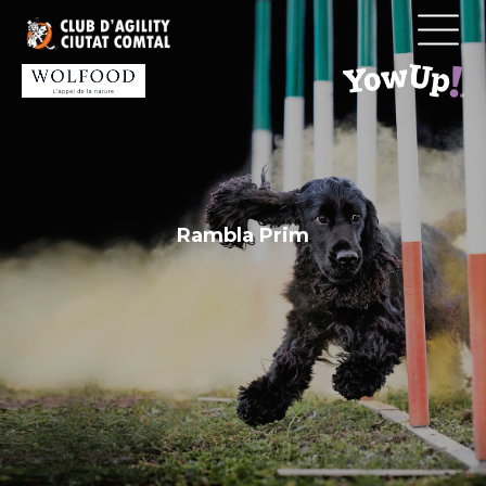
Vés
al
contingut
Rambla Prim