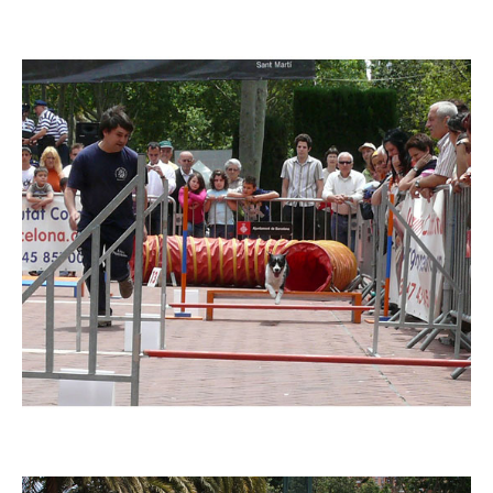
Imatge
Imatge