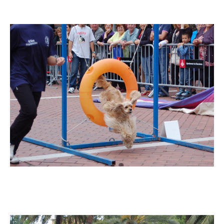
Imatge
Imatge