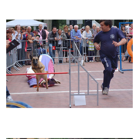
Imatge
Imatge