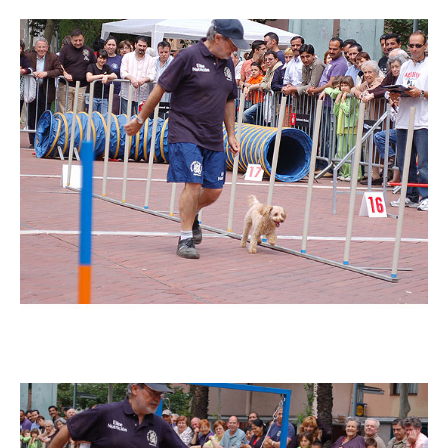
Imatge
Imatge