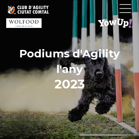
Vés
al
contingut
Podiums d'Agility
l'any
2023