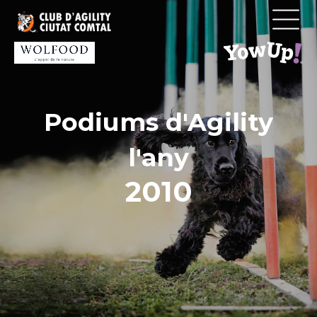
Vés
al
contingut
Podiums d'Agility
l'any
2010