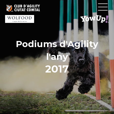
Vés
al
contingut
Podiums d'Agility
l'any
2017