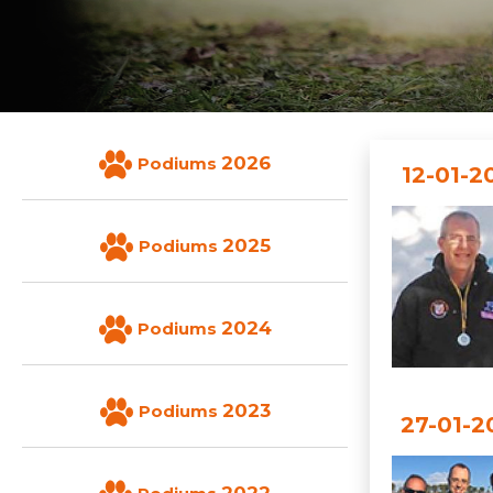
2026
Podiums
12-01-2
2025
Podiums
2024
Podiums
2023
Podiums
27-01-2