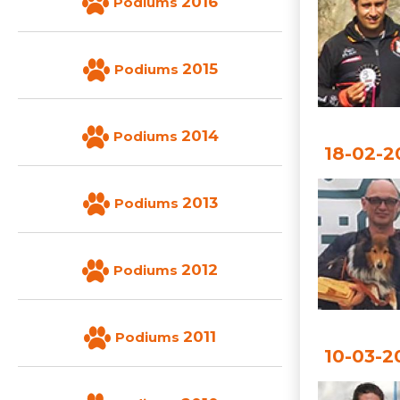
2016
Podiums
2015
Podiums
2014
Podiums
18-02-2
2013
Podiums
2012
Podiums
2011
Podiums
10-03-2