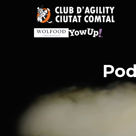
Vés
al
contingut
Pod