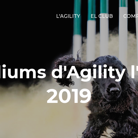
Main
L'AGILITY
EL CLUB
COMP
navigation
iums d'Agility l
2019