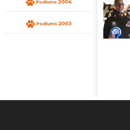
2004
Podiums
2003
Podiums