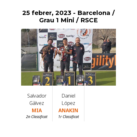
25 febrer, 2023
- Barcelona /
Vés
al
Grau 1 Mini / RSCE
contingut
Salvador
Daniel
Gàlvez
López
MIA
ANAKIN
2n Classificat
1r Classificat