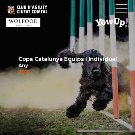
Vés
al
contingut
Copa Catalunya Equips i Individual
Any
2010