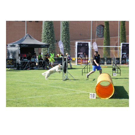
Imatge
Imatge