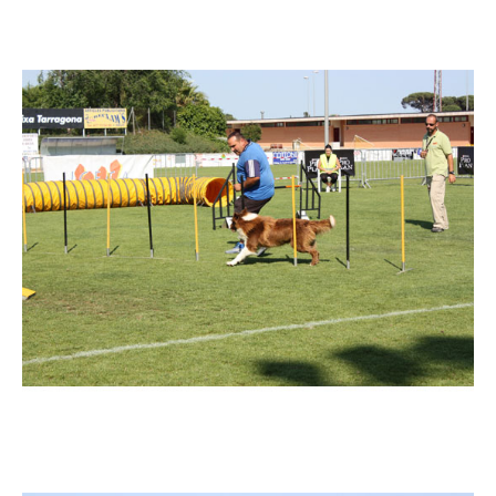
Imatge
Imatge