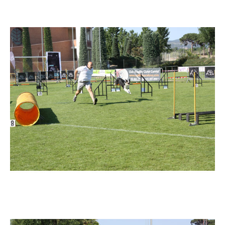
Imatge
Imatge