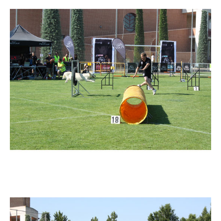
Imatge
Imatge