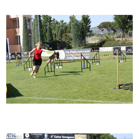
Imatge
Imatge