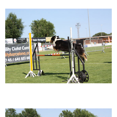
Imatge
Imatge