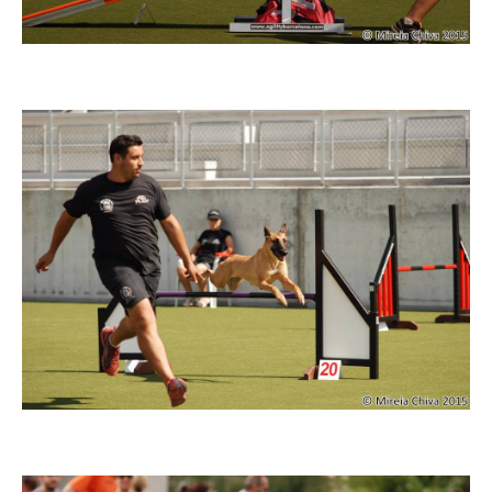
Imatge
Imatge