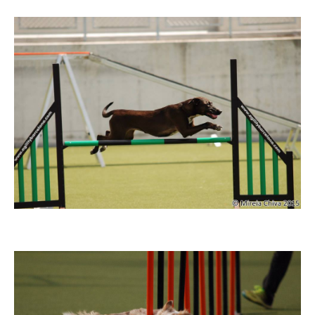
Imatge
Imatge