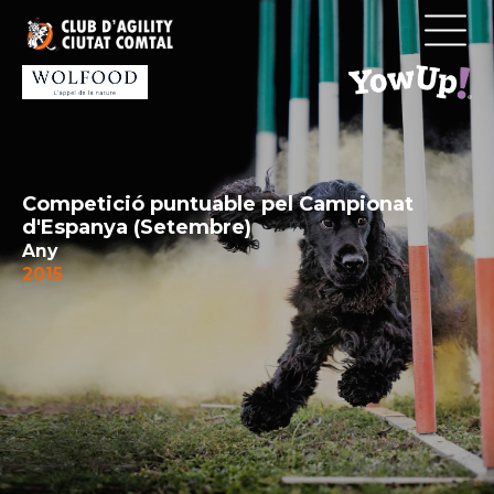
Vés
al
contingut
Competició puntuable pel Campionat
d'Espanya (Setembre)
Any
2015