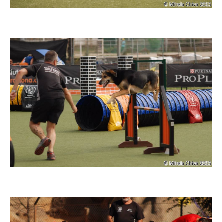
Imatge
Imatge