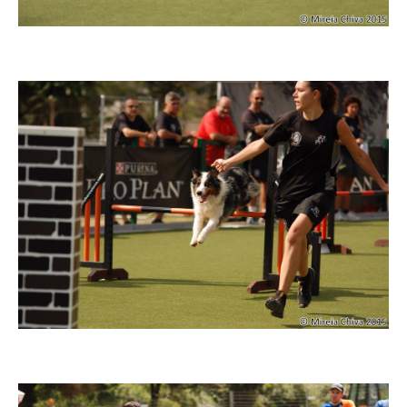
Imatge
Imatge