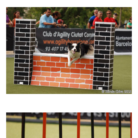
Imatge
Imatge