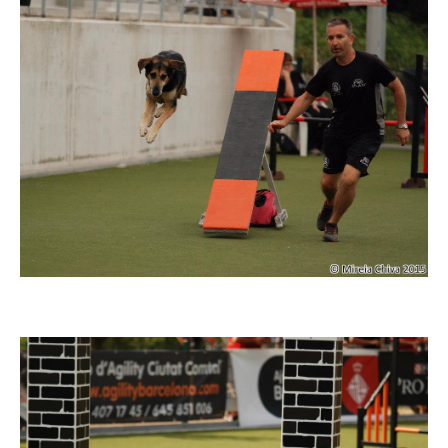
Imatge
Imatge