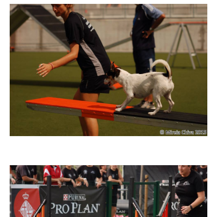
Imatge
Imatge