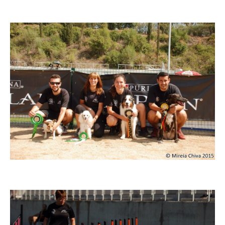
Imatge
Imatge