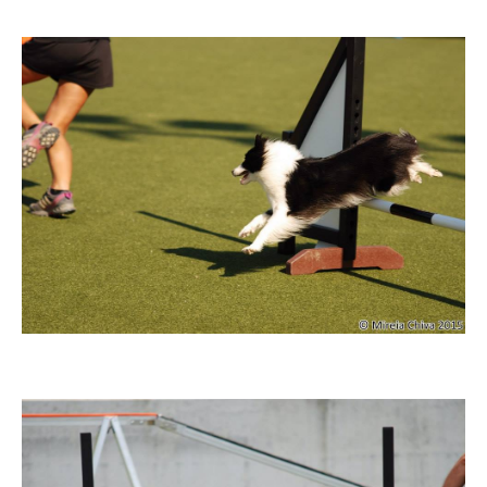
Imatge
Imatge