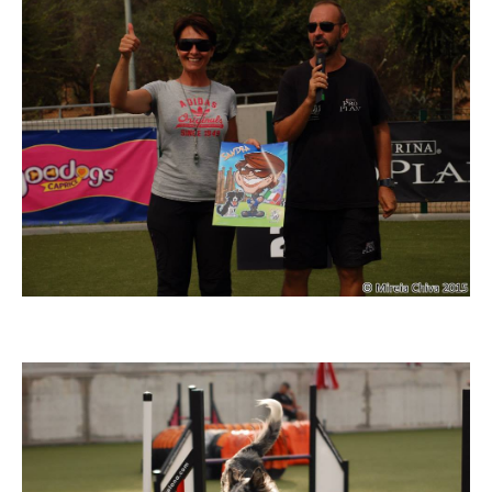
Imatge
Imatge