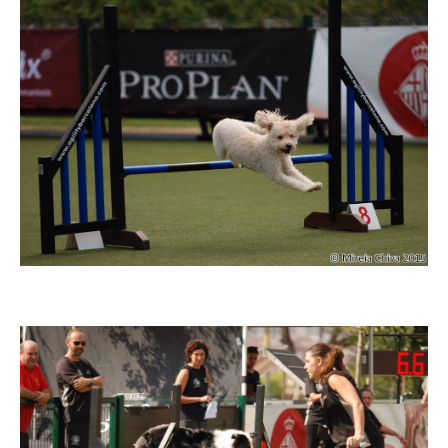
Imatge
Imatge