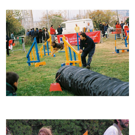
Imatge
Imatge