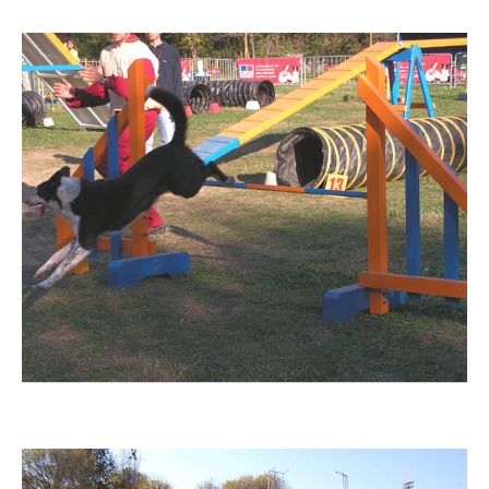
Imatge
Imatge