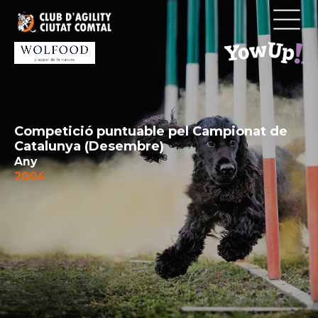
Vés
al
contingut
Competició puntuable pel Campionat de
Catalunya (Desembre)
Any
2004