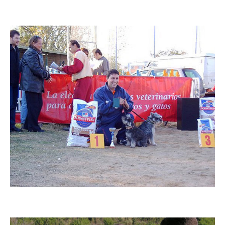
Imatge
Imatge