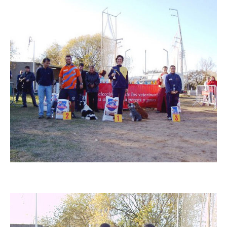
Imatge
Imatge