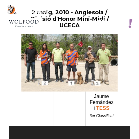
2 maig, 2010
- Anglesola /
Vés
Divisió d'Honor Mini-Midi /
al
UCECA
contingut
Jaume
Fernàndez
i
TESS
3er Classificat