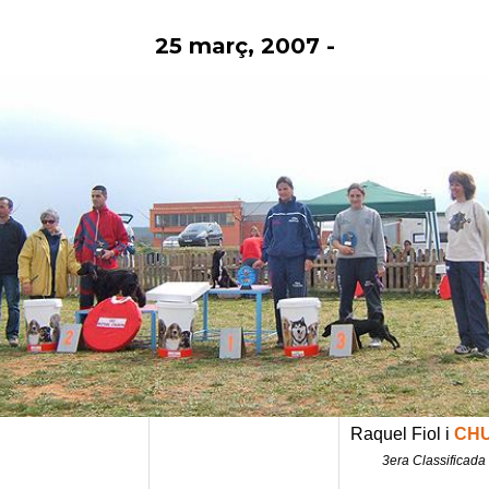
25 març, 2007
-
Vés
al
contingut
Raquel Fiol i
CH
3era Classificada