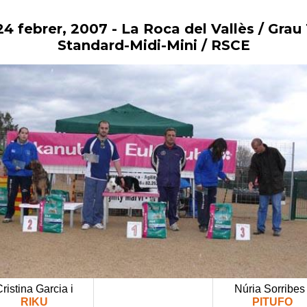
24 febrer, 2007
- La Roca del Vallès / Grau 
Vés
al
Standard-Midi-Mini / RSCE
contingut
ristina Garcia i
Núria Sorribes 
RIKU
PITUFO