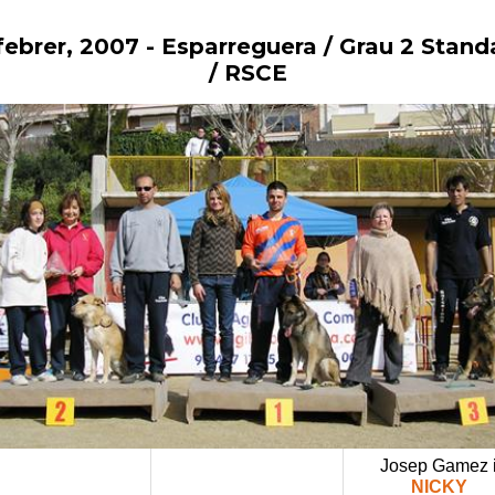
 febrer, 2007
- Esparreguera / Grau 2 Stand
Vés
al
/ RSCE
contingut
Josep Gamez 
NICKY