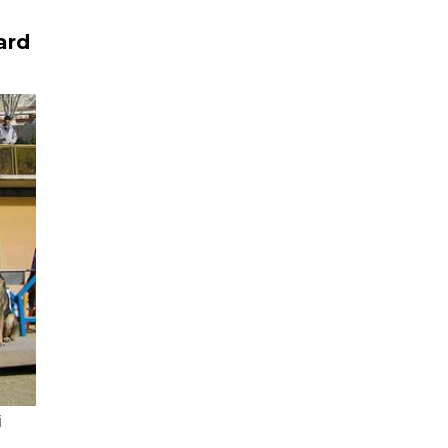
ard
i