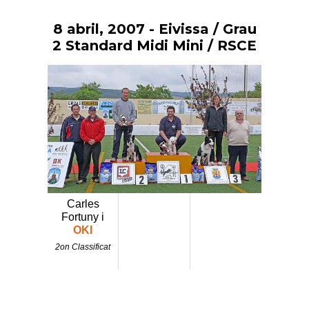
8 abril, 2007
- Eivissa / Grau
Vés
al
2 Standard Midi Mini / RSCE
contingut
Carles
Fortuny i
OKI
2on Classificat