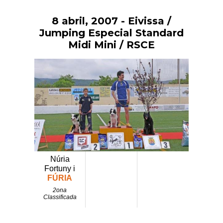
8 abril, 2007
- Eivissa /
Vés
al
Jumping Especial Standard
contingut
Midi Mini / RSCE
Núria
Fortuny i
FÚRIA
2ona
Classificada