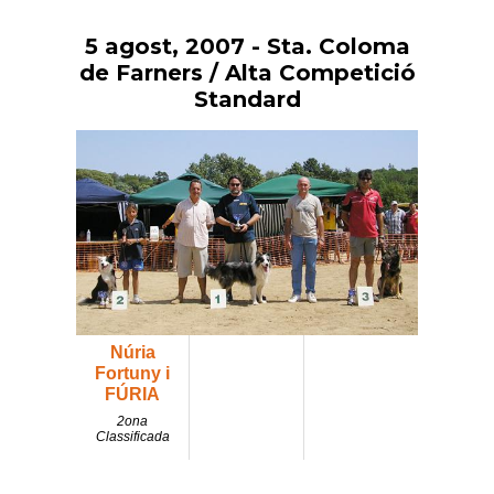
5 agost, 2007
- Sta. Coloma
Vés
al
de Farners / Alta Competició
contingut
Standard
Núria
Fortuny i
FÚRIA
2ona
Classificada