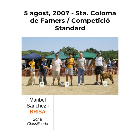
5 agost, 2007
- Sta. Coloma
Vés
al
de Farners / Competició
contingut
Standard
Maribel
Sanchez i
BRISA
2ona
Classificada