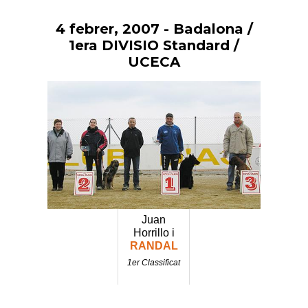
4 febrer, 2007
- Badalona /
Vés
al
1era DIVISIO Standard /
contingut
UCECA
Juan
Horrillo i
RANDAL
1er Classificat