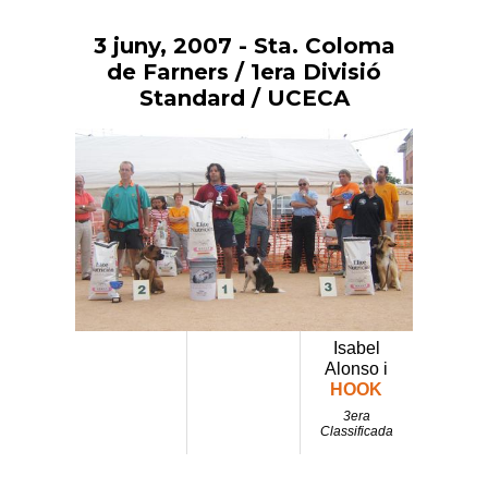
3 juny, 2007
- Sta. Coloma
Vés
al
de Farners / 1era Divisió
contingut
Standard / UCECA
Isabel
Alonso i
HOOK
3era
Classificada